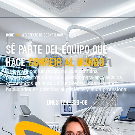
Home
ASISTENTE DE ODONTOLOGÍA
Sé parte del equipo que
hace
sonreír al mundo
Prepárate con un programa que combina
procedimientos clínicos y gestión para apoyar a los
odontólogos en la salud bucodental, desarrollando
habilidades en atención al paciente y ética profesional.
DNES 124-233-08