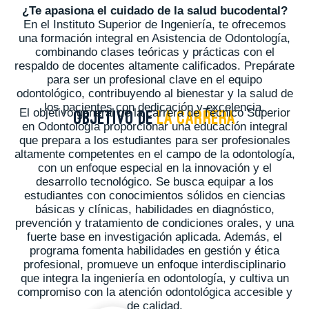
¿Te apasiona el cuidado de la salud bucodental?
En el Instituto Superior de Ingeniería, te ofrecemos
una formación integral en Asistencia de Odontología,
combinando clases teóricas y prácticas con el
respaldo de docentes altamente calificados. Prepárate
para ser un profesional clave en el equipo
odontológico, contribuyendo al bienestar y la salud de
los pacientes con dedicación y excelencia.
El objetivo general de la carrera de Técnico Superior
OBJETIVO DE
LA CARRERA
en Odontología proporcionar una educación integral
que prepara a los estudiantes para ser profesionales
altamente competentes en el campo de la odontología,
con un enfoque especial en la innovación y el
desarrollo tecnológico. Se busca equipar a los
estudiantes con conocimientos sólidos en ciencias
básicas y clínicas, habilidades en diagnóstico,
prevención y tratamiento de condiciones orales, y una
fuerte base en investigación aplicada. Además, e
l
programa fomenta habilidades en gestión y ética
profesional, promueve un enfoque interdisciplinario
que integra la ingeniería en odontología, y cultiva un
compromiso con la atención odontológica accesible y
de calidad.