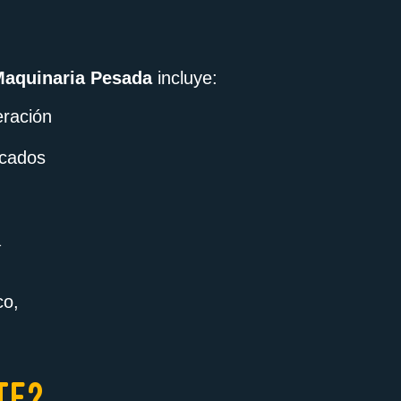
Maquinaria Pesada
incluye:
eración
icados
a
co,
TE?