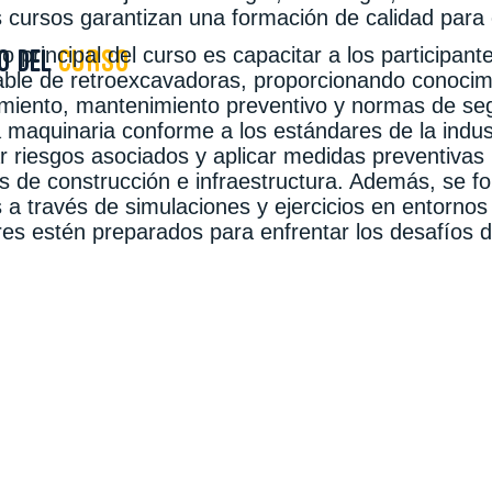
 cursos garantizan una formación de calidad para
vo principal del curso es capacitar a los participan
O DEL
CURSO
ble de retroexcavadoras, proporcionando conocimi
miento, mantenimiento preventivo y normas de seg
a maquinaria conforme a los estándares de la indust
car riesgos asociados y aplicar medidas preventiv
s de construcción e infraestructura. Además, se fo
s a través de simulaciones y ejercicios en entorno
es estén preparados para enfrentar los desafíos d