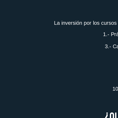
La inversión por los curso
1.- Pr
3.- C
10
¿Q