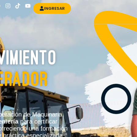
INGRESAR
vimiento
perador
Operación de Maquinaria
eniería
para certificar
ofreciendo una formación
 práctica especializada.