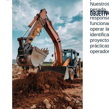
Nuestros
pesada.
El objeti
OBJETIV
responsa
funciona
operar l
identifi
proyecto
práctica
operador