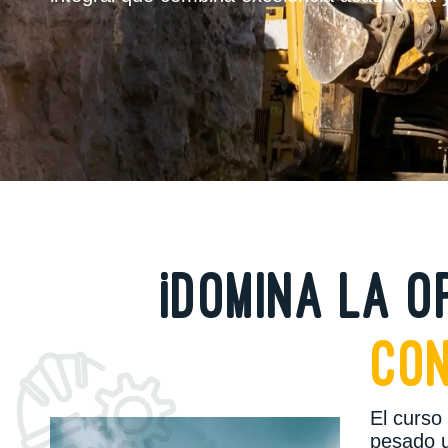
¡Domina la 
con
El curso
pesado u