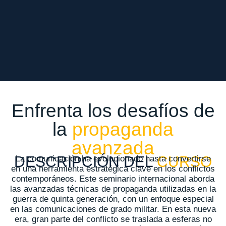
Enfrenta los desafíos de
la
propaganda
avanzada
DESCRIPCIÓN DEL
CURSO
La comunicación ha evolucionado hasta convertirse
en una herramienta estratégica clave en los conflictos
contemporáneos. Este seminario internacional aborda
las avanzadas técnicas de propaganda utilizadas en la
guerra de quinta generación, con un enfoque especial
en las comunicaciones de grado militar. En esta nueva
era, gran parte del conflicto se traslada a esferas no