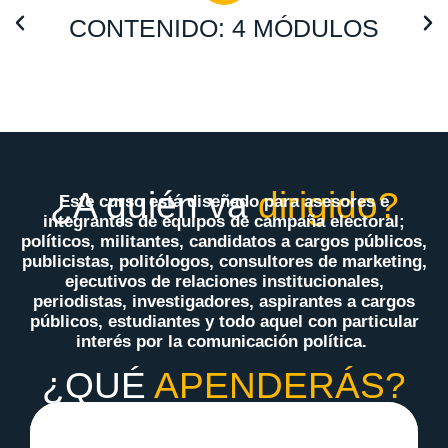
CONTENIDO: 4 MÓDULOS
¿A quién va
dirigido?
Este curso está diseñado para a
sesores e
integrantes de equipos de campaña electoral;
políticos, militantes, candidatos a cargos públicos,
publicistas, politólogos, consultores de marketing,
ejecutivos de relaciones institucionales,
periodistas, investigadores, aspirantes a cargos
públicos, estudiantes y todo aquel con particular
interés por la comunicación política.
¿QUÉ
APENDERÁS?