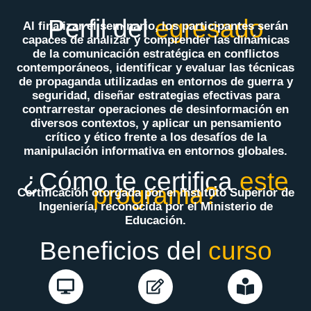
Perfil del
egresado
Al finalizar el seminario, los participantes serán
capaces de analizar y comprender las dinámicas
de la comunicación estratégica en conflictos
contemporáneos, identificar y evaluar las técnicas
de propaganda utilizadas en entornos de guerra y
seguridad, diseñar estrategias efectivas para
contrarrestar operaciones de desinformación en
diversos contextos, y aplicar un pensamiento
crítico y ético frente a los desafíos de la
manipulación informativa en entornos globales.
¿Cómo te certifica
este
programa?
Certificación otorgada por el Instituto Superior de
Ingeniería, reconocida por el Ministerio de
Educación.
Beneficios del
curso