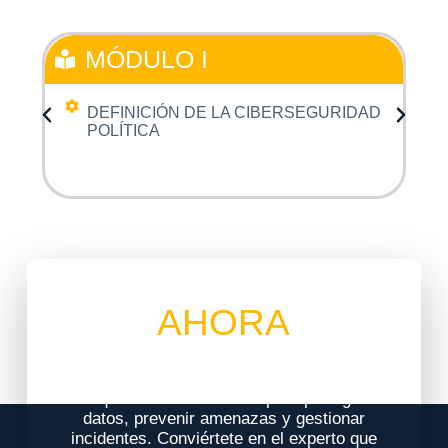
MÓDULO I
DEFINICIÓN DE LA CIBERSEGURIDAD
POLÍTICA
INSCRÍBETE
AHORA
¡No esperes más! Únete al
Seminario
Virtual de Ciberseguridad Política
y
adquiere las habilidades para proteger
datos, prevenir amenazas y gestionar
incidentes. Conviértete en el experto que