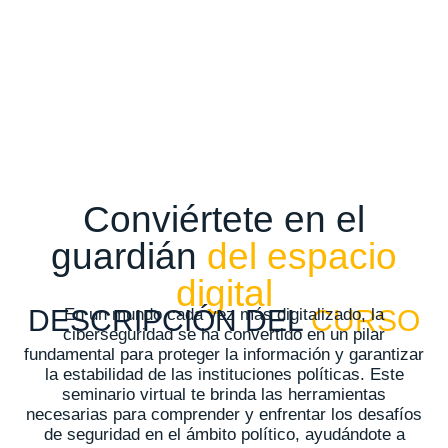
Conviértete en el
guardián
del espacio
digital
DESCRIPCIÓN DEL
CURSO
En un mundo cada vez más digitalizado, la
ciberseguridad se ha convertido en un pilar
fundamental para proteger la información y garantizar
la estabilidad de las instituciones políticas. Este
seminario virtual te brinda las herramientas
necesarias para comprender y enfrentar los desafíos
de seguridad en el ámbito político, ayudándote a