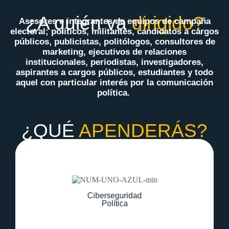
¿A quién va
dirigido?
Asesores e integrantes de equipos de campaña
electoral; políticos, militantes, candidatos a cargos
públicos, publicistas, politólogos, consultores de
marketing, ejecutivos de relaciones
institucionales, periodistas, investigadores,
aspirantes a cargos públicos, estudiantes y todo
aquel con particular interés por la comunicación
política.
¿QUÉ
APENDERÁS?
Conoce los conceptos básicos de
ciberseguridad y su relevancia en el ámbito
Ciberseguridad
político, identificando riesgos y amenazas
Política
clave.